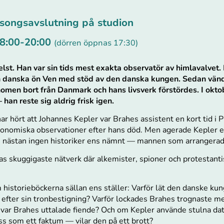
äsongsavslutning på studion
18:00-20:00
(dörren öppnas 17:30)
lst. Han var sin tids mest exakta observatör av himlavalvet.
en danska ön Ven med stöd av den danska kungen. Sedan vän
omen bort från Danmark och hans livsverk förstördes. I okto
han reste sig aldrig frisk igen.
har hört att Johannes Kepler var Brahes assistent en kort tid i
tronomiska observationer efter hans död. Men agerade Kepler
m nästan ingen historiker ens nämnt — mannen som arrangerad
opas skuggigaste nätverk där alkemister, spioner och protestan
 historieböckerna sällan ens ställer: Varför lät den danske ku
efter sin tronbestigning? Varför lockades Brahes trognaste me
var Brahes uttalade fiende? Och om Kepler använde stulna dat
ss som ett faktum — vilar den på ett brott?