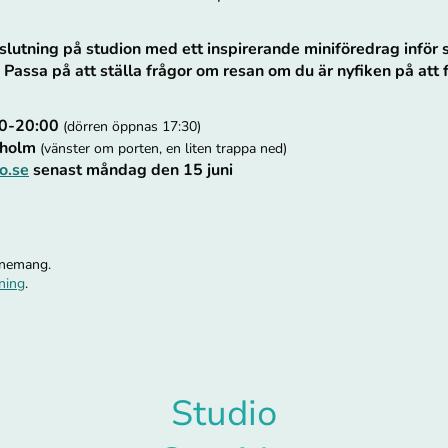
slutning på studion med ett inspirerande miniföredrag infö
. Passa på att ställa frågor om resan om du är nyfiken på att 
:00-20:00
(dörren öppnas 17:30)
ckholm
(vänster om porten, en liten trappa ned)
o.se
senast måndag den 15 juni
enemang.
lning
.
Studio