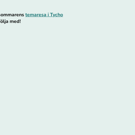
r sommarens
temaresa i Tycho
följa med!