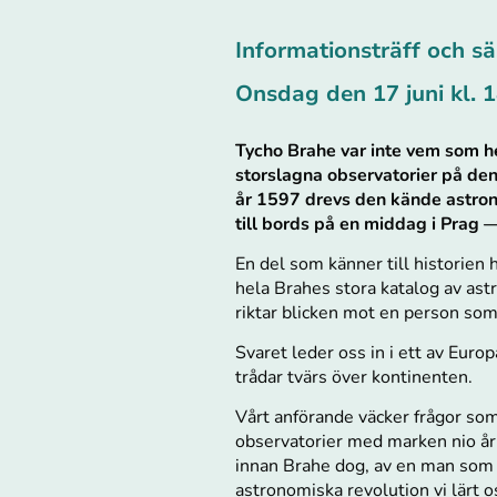
Informationsträff och s
Onsdag den 17 juni kl. 
Tycho Brahe var inte vem som he
storslagna observatorier på d
år 1597 drevs den kände astron
till bords på en middag i Prag — 
En del som känner till historien 
hela Brahes stora katalog av as
riktar blicken mot en person so
Svaret leder oss in i ett av Eur
trådar tvärs över kontinenten.
Vårt anförande väcker frågor som
observatorier med marken nio år 
innan Brahe dog, av en man som 
astronomiska revolution vi lärt o