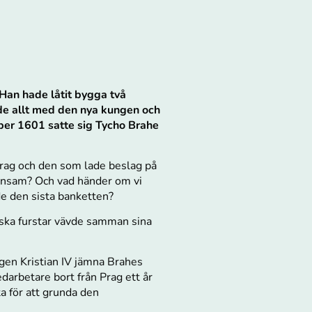
 Han hade låtit bygga två
de allt med den nya kungen och
ber 1601 satte sig Tycho Brahe
 Prag och den som
lade beslag på
 ensam? Och vad händer om vi
e den sista banketten?
tiska furstar vävde samman sina
ngen Kristian IV jämna Brahes
darbetare bort från Prag ett år
a för att grunda den