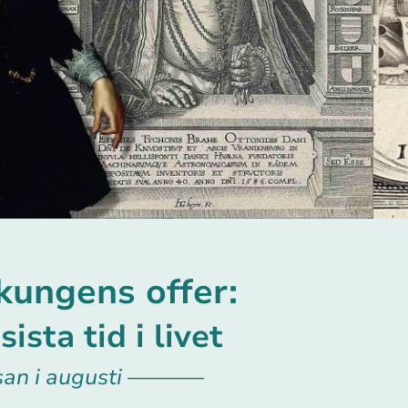
kungens offer:
ista tid i livet
an i augusti –––––––