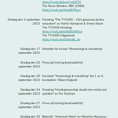
https://youtu.be/uonYyotd3TQ
The News-Benders, BBC (1968):
https://youtu.be/9pctbKP8avc
Söndag den 3 september
Föredrag "The TYCHOS - Vårt geoaxiala binära
2023
solsystem" av Patrik Holmqvist & Simon Shack
The TYCHOS föredrag:
https://youtu.be/IcMO65dN6us
The TYCHOS frågestund:
https://youtu.be/iOSdvdlk_dg
Söndag den 17
Infomöte för kursen "Numerologi & avkodning"
september 2023
Onsdag den 20
Prova på träning (kostnadsfritt)
september 2023
Onsdag den 20
Kursstart "Numerologi & avkodning" del 1 av 5,
september 2023
kursledare: Håkan Englund
Söndag den 24
Föredrag "Hundraprocentigt skydd mot smitta och
september 2023
sjukdom" av Per Fectman
Onsdag den 27
Prova på träning (kostnadsfritt)
september 2023
Onsdag den 30
Biokväll: "American Moon" av Massimo Mazzucco -