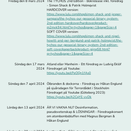
Fredag den 8 mars 2024
The TYCHOS 2nd Edition - Bokrelease inkl. föredrag
- Simon Shack & Patrik Holmqvist
HARDCOVER version:
https://www.lulu.com/shop/simon-shack-and-jesper-
sampaio/the-tychos-our-geoaxial-binary-system-
2nd-edition-hardcover/hardcover/product-
m2mvk94.html?q=tychos&page=1&pageSize=4
SOFT COVER version:
https://www.lulu.com/shop/simon-shack-and-nigel-
howitt-and-per-berglund-and-patrik-holmqvist/the-
tychos-our-geoaxial-binary-system-2nd-edition-
soft-cover/paperback/product-gjjnq58.html?
q=tychos&page=1&pageSize=4
Söndag den 17 mars
Atland eller Manheim - Ett föredrag av Ludvig Eklöf
2024
Föredraget på Youtube:
https://youtu.be/cPeOQn1fAs0
Söndag den 7 april 2024
Ölbranden & dockorna - Föredrag av Håkan Englund
på sjuårsdagen för Terrordådet i Stockholm
Föredraget på Youtube (Göteborg 2023):
https://youtu.be/A2CqYE-vvDk
Lördag den 13 april 2024
ÄR VI VAKNA NU? Desinformation,
pseudovetenskap & LÖSNINGAR - Föredragskonsert
om atombombsbluffen med Magnus Bergman &
Håkan Englund