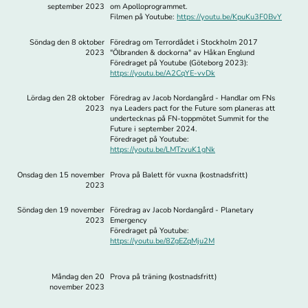
september 2023
om Apolloprogrammet.
Filmen på Youtube:
https://youtu.be/KpuKu3F0BvY
Söndag den 8 oktober
Föredrag om Terrordådet i Stockholm 2017
2023
"Ölbranden & dockorna" av Håkan Englund
Föredraget på Youtube (Göteborg 2023):
https://youtu.be/A2CqYE-vvDk
Lördag den 28 oktober
Föredrag av Jacob Nordangård - Handlar om FNs
2023
nya Leaders pact for the Future som planeras att
undertecknas på FN-toppmötet Summit for the
Future i september 2024.
Föredraget på Youtube:
https://youtu.be/LMTzvuK1gNk
Onsdag den 15 november
Prova på Balett för vuxna (kostnadsfritt)
2023
Söndag den 19 november
Föredrag av Jacob Nordangård - Planetary
2023
Emergency
Föredraget på Youtube:
https://youtu.be/8ZgEZqMju2M
Måndag den 20
Prova på träning (kostnadsfritt)
november 2023