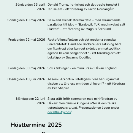
Söndag den 26 april
Donald Trump, Irankriget och det tredje templet i
2026
Jerusalem - ett föredrag av Jacob Nordangård
Söndag den 10 maj 2026
En okänd svensk stormaktstid – med skrämmande
paralleller till idag – "Bardowik ToR, med mycket salt
i lasten" - ett föredrag av Magnus Stenlund.
Fredag den 22 maj 2026
Rockefellerstiftelsen och det moderna svenska
universitetet: Handlade Rockefellers satsning bara
om filantropi eller kan det skönjas en maktpolitisk
agenda bakom pengaflödet? - ett föredrag och ett
boksläpp av Susanne Dodillet
Lördag den 30 maj 2026
Sök i tidningar - en minikurs av Håkan Englund
Onsdag den 10 juni 2026
AI som i Arkontisk Intelligens: Vad har urgammal
visdom att lära oss om tiden vi lever i? - ett föredrag
av Per Shapiro
Måndag den 22 juni
Sista träff inför sommaren med miniföredrag av
2026
Håkan:
Den danske kungens offer & den falska
vetenskapens grund
. Presentationen ligger under
docs/the-tychos/
.
Hösttermine
2025
n