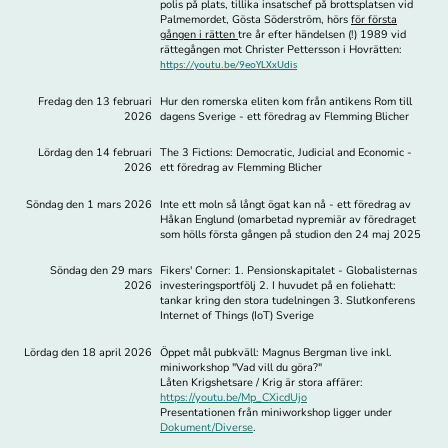
polis på plats, tillika insatschef på brottsplatsen vid
Palmemordet, Gösta Söderström, hörs
för första
gången i rätten
tre år efter händelsen (!) 1989 vid
rättegången mot Christer Pettersson i Hovrätten:
https://youtu.be/9eoYLXxUdis
Fredag den 13 februari
Hur den romerska eliten kom från antikens Rom till
2026
dagens Sverige - ett föredrag av Flemming Blicher
Lördag den 14 februari
The 3 Fictions: Democratic, Judicial and Economic -
2026
ett föredrag av Flemming Blicher
Söndag den 1 mars 2026
Inte ett moln så långt ögat kan nå - ett föredrag av
Håkan Englund (omarbetad nypremiär av föredraget
som hölls första gången på studion den 24 maj 2025
Söndag den 29 mars
Fikers' Corner: 1. Pensionskapitalet - Globalisternas
2026
investeringsportfölj 2. I huvudet på en foliehatt:
tankar kring den stora tudelningen 3. Slutkonferens
Internet of Things (IoT) Sverige
Lördag den 18 april 2026
Öppet mål pubkväll: Magnus Bergman live inkl.
miniworkshop "Vad vill du göra?"
Låten Krigshetsare / Krig är stora affärer:
https://youtu.be/Mp_CXicdUjo
Presentationen från miniworkshop ligger under
Dokument/Diverse
.