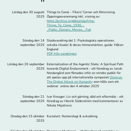
Lördag den 30 augusti
Things to Come - Fikers' Corner och filmvisning.
2025
Öppningsevenemang inkl. visning av:
https://archive.org/details/acfrma-
Things_To_Come_1936_-
_Public_Domain_Movies__Full
Söndag den 14
Stadsvandring del 1: Psykologiska operationer,
september 2025
ockulta ritualer & deras minnesmärken, guide: Håkan
Englund
PDF från vandringen
Lördag den 20 september
Externalization of the Agentic State: A Spiritual Path
2025
towards Digital Enslavement - ett föredrag av Jacob
Nordangård som filmades inför en mindre publik för
att spelas upp på internationella symposiet
Omnivar:
The Digital Attack on Humanity
som hålls som ett
webinar online den 4 oktober 2025
Söndag den 21
Ivar Kreuger: Liv och gärning, död och eftermäle - ett
september 2025
föredrag av Henrik Söderström med kommentarer av
Nikola Majstrovic
Onsdag den 15 oktober
Kursstart: Numerologi & avkodning
2025