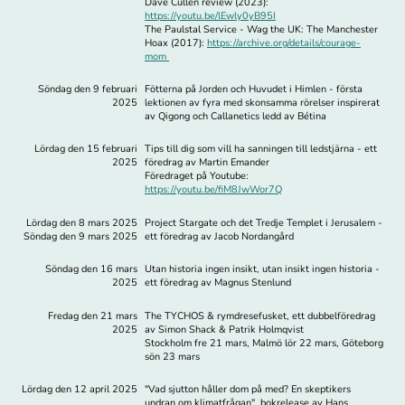
Dave Cullen review (2023):
https://youtu.be/lEwly0yB95I
The Paulstal Service - Wag the UK: The Manchester
Hoax (2017):
https://archive.org/details/courage-
mom
Söndag den 9 februari
Fötterna på Jorden och Huvudet i Himlen - första
2025
lektionen av fyra med skonsamma rörelser inspirerat
av Qigong och Callanetics ledd av Bétina
Lördag den 15 februari
Tips till dig som vill ha sanningen till ledstjärna - ett
2025
föredrag av Martin Emander
Föredraget på Youtube:
https://youtu.be/fiM8JwWor7Q
Lördag den 8 mars 2025
Project Stargate och det Tredje Templet i Jerusalem -
Söndag den 9 mars 2025
ett föredrag av Jacob Nordangård
Söndag den 16 mars
Utan historia ingen insikt, utan insikt ingen historia -
2025
ett föredrag av Magnus Stenlund
Fredag den 21 mars
The TYCHOS & rymdresefusket, ett dubbelföredrag
2025
av Simon Shack & Patrik Holmqvist
Stockholm fre 21 mars, Malmö lör 22 mars, Göteborg
sön 23 mars
Lördag den 12 april 2025
"Vad sjutton håller dom på med? En skeptikers
undran om klimatfrågan", bokrelease av Hans