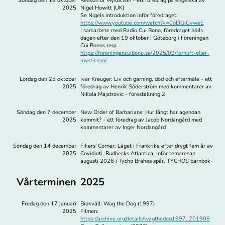
Söndag den 18 oktober
Reason or Mysticism - ett föredrag på engelska av
2025
Nigel Howitt (UK)
Se Nigels introduktion inför föredraget:
https://www.youtube.com/watch?v=0oElGlGvweE
I samarbete med Radio Cui Bono, föredraget hölls
dagen efter den 19 oktober i Göteborg i Föreningen
Cui Bonos regi:
https://foreningencuibono.se/2025/09/fornuft-eller-
mysticism/
Lördag den 25 oktober
Ivar Kreuger: Liv och gärning, död och eftermäle - ett
2025
föredrag av Henrik Söderström med kommentarer av
Nikola Majstrovic - föreställning 2
Söndag den 7 december
New Order of Barbarians: Hur långt har agendan
2025
kommit? - ett föredrag av Jacob Nordangård med
kommentarer av Inger Nordangård
Söndag den 14 december
Fikers' Corner: Läget i Frankrike efter drygt fem år av
2025
Covidioti, Rudbecks Atlantica, inför temaresan
augusti 2026 i Tycho Brahes spår, TYCHOS barnbok
Vårterminen
2025
Fredag den 17 januari
Biokväll: Wag the Dog (1997)
2025
Filmen:
https://archive.org/details/wagthedog1997_201908