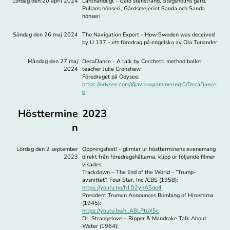
Lördag den 20 april 2024
Lanthandligt - Gålö stenstrand, Stegsholms gård,
Pullans hönseri, Gårdsmejeriet Sanda och Sanda
hönseri
Söndag den 26 maj 2024
The Navigation Expert - How Sweden was deceived
by U 137 - ett föredrag på engelska av Ola Tunander
Måndag den 27 maj
DecaDance - A talk by Cecchetti method ballet
2024
teacher Julie Cronshaw
Föredraget på Odysee:
https://odysee.com/@avprogrammering:0/DecaDance:
b
Hösttermine
2023
n
Lördag den 2 september
Öppningsfest! - glimtar ur höstterminens evenemang
2023
direkt från föredragshållarna, klipp ur följande filmer
visades:
Trackdown – The End of the World - ”Trump-
avsnittet”, Four Star, Inc./CBS (1958):
https://youtu.be/h1D2ynASqe4
President Truman Announces Bombing of Hiroshima
(1945):
https://youtu.be/n_A8LPtuX5c
Dr. Strangelove – Ripper & Mandrake Talk About
Water (1964):