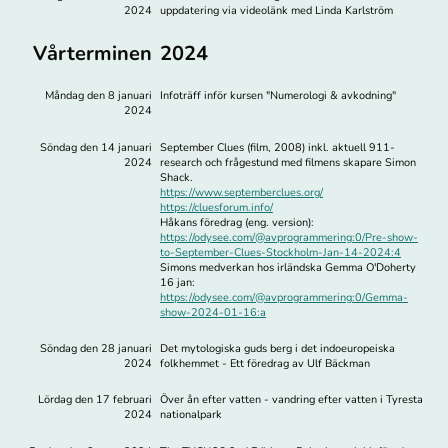
2024
uppdatering via videolänk med Linda Karlström
Vårterminen
2024
Måndag den 8 januari
Infoträff inför kursen "Numerologi & avkodning"
2024
Söndag den 14 januari
September Clues (film, 2008) inkl. aktuell 911-
2024
research och frågestund med filmens skapare Simon
Shack.
https://www.septemberclues.org/
https://cluesforum.info/
Håkans föredrag (eng. version):
https://odysee.com/@avprogrammering:0/Pre-show-
to-September-Clues-Stockholm-Jan-14-2024:4
Simons medverkan hos irländska Gemma O'Doherty
16 jan:
https://odysee.com/@avprogrammering:0/Gemma-
show-2024-01-16:a
Söndag den 28 januari
Det mytologiska guds berg i det indoeuropeiska
2024
folkhemmet - Ett föredrag av Ulf Bäckman
Lördag den 17 februari
Över ån efter vatten - vandring efter vatten i Tyresta
2024
nationalpark