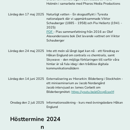
Holmén i samarbete med Pharos Media Productions
Lördag den 17 maj 2025
Naturligt vatten - En skogsutflykt i Tyresta
nationalpark där vi uppmärksammade Viktor
Schauberger (1885 - 1958) och Pia Hellertz (1941 -
2025)
PDF
- Pias sammanfattning från 2016 av Olof
Alexanderssons bok
Det levande vattnet
om Viktor
Schauberger
Lördag den 24 maj 2025
Inte ett moln så långt ögat kan nå - ett föredrag av
Håkan Englund om contrails vs chemtrails, samt
Skywave - den möjliga förklaringen till varför våra
himlar är så fula idag i den trådlösa digitala
kommunikationsåldern
Lördag den 14 juni 2025
Externalisering av Hierarkin: Bilderberg i Stockholm -
ett miniseminarium av Jacob Nordangård
Jacob intervjuad av James Corbett om
Bilderbergmötet:
https://youtu.be/atDcvpEcaxM
Onsdag den 2 juli 2025
Informationssökning - kurs med övningsledare Håkan
Englund
Hösttermine
2024
n